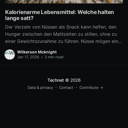
Kalorienarme Lebensmittel: Welche halten
lange satt?
Der Verzehr von Nüssen als Snack kann helfen, den
Hunger zwischen den Mahlzeiten zu stillen, ohne zu
einer Gewichtszunahme zu führen. Nüsse mögen ein
kalorienreiches Lebensmittel sein, aber sie sind
Wilkerson Mcknight
nährstoffreich und erhöhen effektiv das
Jan 17, 2026
•
3 min read
Sättigungsgefühl. Diese ungesättigten Fette haben
eine Reihe von Vorteilen und unterscheiden sich von
den gesättigten
Technet
© 2026
Data & privacy
Contact
Contribute →