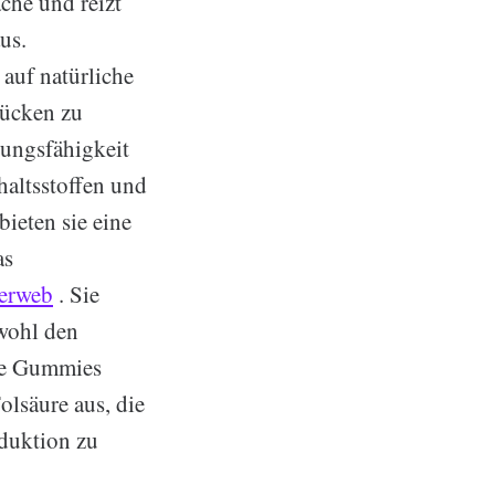
che und reizt
us.
 auf natürliche
lücken zu
tungsfähigkeit
haltsstoffen und
ieten sie eine
as
erweb
. Sie
owohl den
Die Gummies
olsäure aus, die
eduktion zu