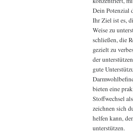
konzentriert, m
Dein Potenzial 
Ihr Ziel ist es,
Weise zu unters
schließen, die 
gezielt zu verb
der unterstütze
gute Unterstütz
Darmwohlbefind
bieten eine pra
Stoffwechsel al
zeichnen sich d
helfen kann, de
unterstützen.