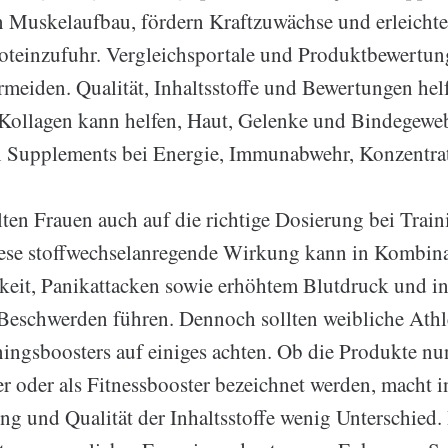
n Muskelaufbau, fördern Kraftzuwächse und erleichte
oteinzufuhr. Vergleichsportale und Produktbewertun
rmeiden. Qualität, Inhaltsstoffe und Bewertungen helf
ollagen kann helfen, Haut, Gelenke und Bindegeweb
n Supplements bei Energie, Immunabwehr, Konzentra
llten Frauen auch auf die richtige Dosierung bei Trai
iese stoffwechselanregende Wirkung kann in Kombina
keit, Panikattacken sowie erhöhtem Blutdruck und in
Beschwerden führen. Dennoch sollten weibliche Ath
ningsboosters auf einiges achten. Ob die Produkte nun
 oder als Fitnessbooster bezeichnet werden, macht 
 und Qualität der Inhaltsstoffe wenig Unterschied. 