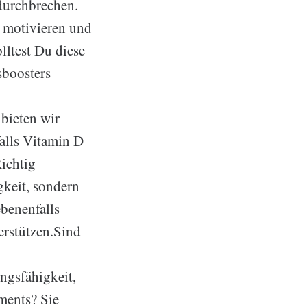
 durchbrechen.
g motivieren und
lltest Du diese
sboosters
bieten wir
alls Vitamin D
Richtig
gkeit, sondern
ebenenfalls
erstützen.Sind
ungsfähigkeit,
ements? Sie