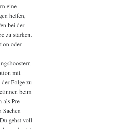
rn eine
gen helfen,
en bei der
e zu stärken.
tion oder
ningsboostern
tion mit
 der Folge zu
letinnen beim
 als Pre-
in Sachen
Du gehst voll