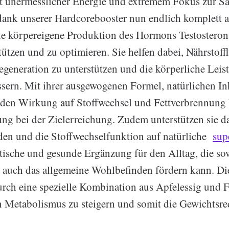
it unermesslicher Energie und extremem Fokus zur Sa
dank unserer Hardcorebooster nun endlich komplett a
 die körpereigene Produktion des Hormons Testosteron
tützen und zu optimieren. Sie helfen dabei, Nährstoff
Regeneration zu unterstützen und die körperliche Leis
essern. Mit ihrer ausgewogenen Formel, natürlichen In
nden Wirkung auf Stoffwechsel und Fettverbrennung b
ung bei der Zielerreichung. Zudem unterstützen sie d
en und die Stoffwechselfunktion auf natürliche
sup
ktische und gesunde Ergänzung für den Alltag, die s
s auch das allgemeine Wohlbefinden fördern kann. 
urch eine spezielle Kombination aus Apfelessig und F
n Metabolismus zu steigern und somit die Gewichtsr