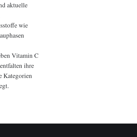
nd aktuelle
n
sstoffe wie
bauphasen
neben Vitamin C
ntfalten ihre
e Kategorien
egt.