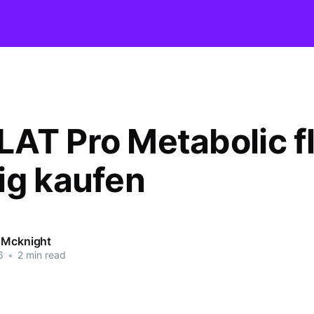
AT Pro Metabolic f
ig kaufen
 Mcknight
6
•
2 min read