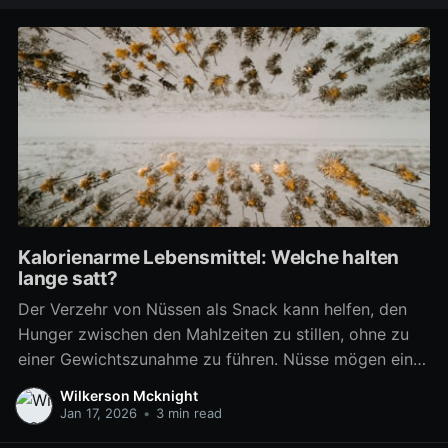
Kalorienarme Lebensmittel: Welche halten
lange satt?
Der Verzehr von Nüssen als Snack kann helfen, den
Hunger zwischen den Mahlzeiten zu stillen, ohne zu
einer Gewichtszunahme zu führen. Nüsse mögen ein
kalorienreiches Lebensmittel sein, aber sie sind
Wilkerson Mcknight
nährstoffreich und erhöhen effektiv das
Jan 17, 2026
•
3 min read
Sättigungsgefühl. Diese ungesättigten Fette haben