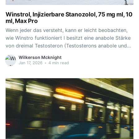
Winstrol, Injizierbare Stanozolol, 75 mg ml, 10
ml, Max Pro
Wenn jeder das versteht, kann er leicht beobachten,
wie Winstro funktioniert l besitzt eine anabole Stärke
von dreimal Testosteron (Testosterons anabole und
androgene Bewertungen sind beide 100). Da Winstrol
Wilkerson Mcknight
bereits eine modifizierte Form von DHT ist, kann dies
Jan 17, 2026
•
4 min read
möglicherweise nicht auftreten.Winstrol weist
aufgrund seiner strukturellen Modifikationen eine
längere Halbwertszeit