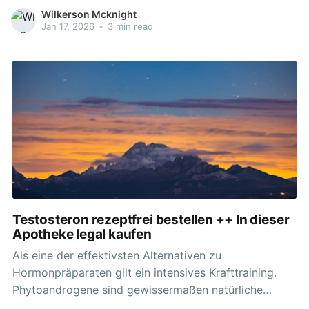
Körpers und somit die natürliche
Wilkerson Mcknight
Testosteronproduktion (Agrawal et al., 2022).
Jan 17, 2026
•
3 min read
Lebensmittel, die reich an Vitaminen, Mineralien und
essentiellen Fettsäuren (Moustafa, 2021) sind,
fungieren als kraftvolle, natürliche Booster und sind
leicht
Testosteron rezeptfrei bestellen ++ In dieser
Apotheke legal kaufen
Als eine der effektivsten Alternativen zu
Hormonpräparaten gilt ein intensives Krafttraining.
Phytoandrogene sind gewissermaßen natürliche
pflanzliche Hormone, die eine ähnliche Wirkung auf