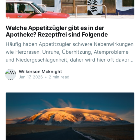
Welche Appetitzügler gibt es in der
Apotheke? Rezeptfrei sind Folgende
Häufig haben Appetitzügler schwere Nebenwirkungen
wie Herzrasen, Unruhe, Überhitzung, Atemprobleme
und Niedergeschlagenheit, daher wird hier oft davor
gewarnt. Gerade bei einer Adipositas-Erkrankung wird
Wilkerson Mcknight
gerne auf rezeptpflichtige Appetitzügler
Jan 17, 2026
•
2 min read
zurückgegriffen. Appetitzügler bestellen gewünscht,
ist ein Besuch beim Arzt nötig. Dabei gibt es
rezeptpflichtige und nicht rezeptpflichtige Produkte.
Werden Appetithemmer auf pflanzlicher Basis