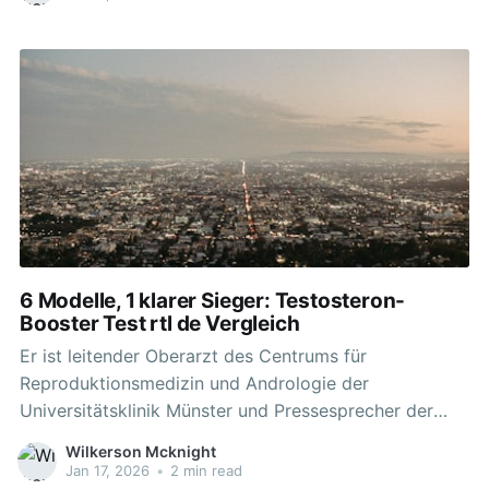
Männern in fortgeschrittenem Alter und einem
niedrigen Testosteronspiegel konnten die Forscher
keinen Zusammenhang feststellen. Bei Vorliegen eines
Hypogonadismus kann auch bei höheren Spiegeln
eine Substitutionstherapie angezeigt
6 Modelle, 1 klarer Sieger: Testosteron-
Booster Test rtl de Vergleich
Er ist leitender Oberarzt des Centrums für
Reproduktionsmedizin und Andrologie der
Universitätsklinik Münster und Pressesprecher der
Deutschen Gesellschaft für Andrologie e.V. Was den
Wilkerson Mcknight
Pegel des Männlichkeitshormons senken kann und wie
Jan 17, 2026
•
2 min read