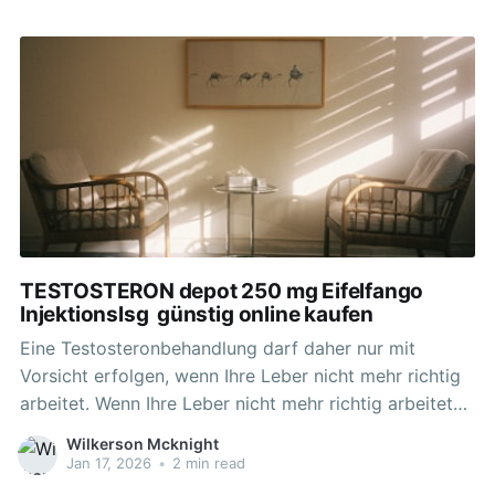
du gegensteuern kannst, erfährst du hier. Das könne
im schlimmsten Fall sogar zu Zeugungsunfähigkeit
führen. "Durch die übermäßige Gabe
TESTOSTERON depot 250 mg Eifelfango
Injektionslsg ️ günstig online kaufen
Eine Testosteronbehandlung darf daher nur mit
Vorsicht erfolgen, wenn Ihre Leber nicht mehr richtig
arbeitet. Wenn Ihre Leber nicht mehr richtig arbeitetEs
wurden keine formalen Studien bei Patienten mit
Wilkerson Mcknight
eingeschränkter Leberfunktion durchgeführt. Tests
Jan 17, 2026
•
2 min read
untersucht werden und die für die Hormonwirkung