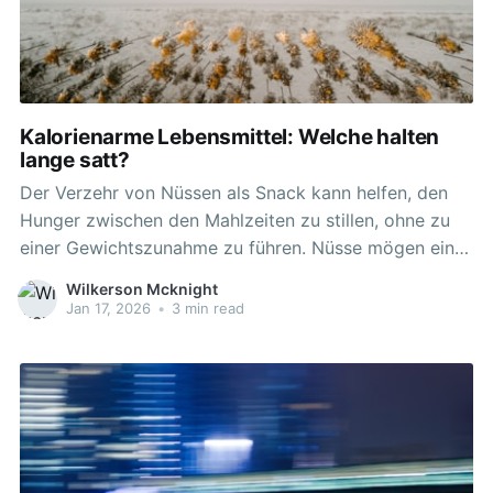
Kalorienarme Lebensmittel: Welche halten
lange satt?
Der Verzehr von Nüssen als Snack kann helfen, den
Hunger zwischen den Mahlzeiten zu stillen, ohne zu
einer Gewichtszunahme zu führen. Nüsse mögen ein
kalorienreiches Lebensmittel sein, aber sie sind
Wilkerson Mcknight
nährstoffreich und erhöhen effektiv das
Jan 17, 2026
•
3 min read
Sättigungsgefühl. Diese ungesättigten Fette haben
eine Reihe von Vorteilen und unterscheiden sich von
den gesättigten