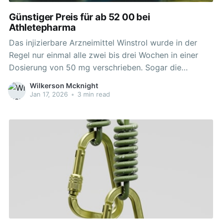
Günstiger Preis für ab 52 00 bei
Athletepharma
Das injizierbare Arzneimittel Winstrol wurde in der
Regel nur einmal alle zwei bis drei Wochen in einer
Dosierung von 50 mg verschrieben. Sogar die
injizierbare Zubereitung von Stanozolol hat sehr
Wilkerson Mcknight
negative Auswirkungen auf den Cholesterinspiegel im
Jan 17, 2026
•
3 min read
Blut gezeigt. In erster Linie ist Winstrol dafür
berüchtigt, sehr schwere und gefährliche negative