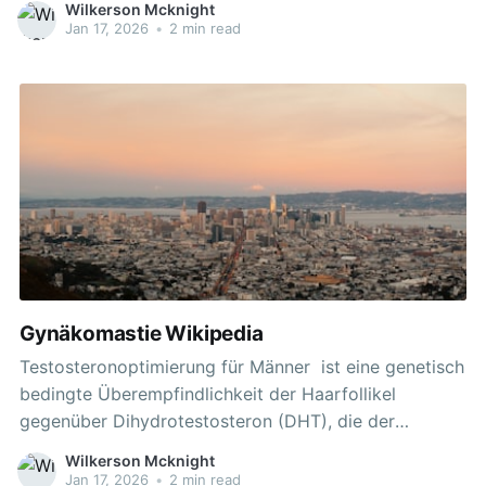
Wilkerson Mcknight
den Körper haben wie Testosteron. Verschiedene
Jan 17, 2026
•
2 min read
pflanzliche Inhaltsstoffe wie Ginseng-Extrakt, die
häufig in natürlichen Testosteron Boostern verwendet
werden, sind sogenannte Phytoandrogene.
Testosteronspiegel steigern Pillen in der Regel das
Gynäkomastie Wikipedia
Testosteronoptimierung für Männer ist eine genetisch
bedingte Überempfindlichkeit der Haarfollikel
gegenüber Dihydrotestosteron (DHT), die der
androgenetischen Alopezie zugrunde liegt. Zwischen
Wilkerson Mcknight
den vermeintlichen Wechseljahresbeschwerden bei
Jan 17, 2026
•
2 min read