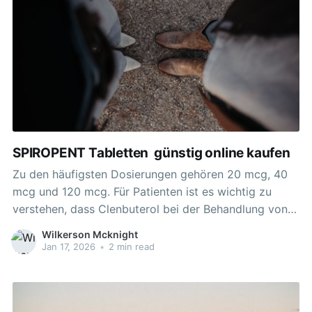
SPIROPENT Tabletten ️ günstig online kaufen
Zu den häufigsten Dosierungen gehören 20 mcg, 40
mcg und 120 mcg. Für Patienten ist es wichtig zu
verstehen, dass Clenbuterol bei der Behandlung von
Atemwegserkrankungen hilft, indem es die Muskulatur
Wilkerson Mcknight
der Atemwege entspannt. Trotz der Vorteile von
Jan 17, 2026
•
2 min read
Clenbuterol besteht das Potenzial für
Nebenwirkungen. Standardmäßig beginnen Nutzer oft
mit einer