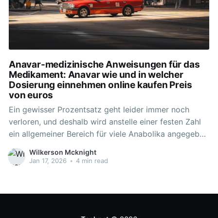
Anavar-medizinische Anweisungen für das
Medikament: Anavar wie und in welcher
Dosierung einnehmen online kaufen Preis
von euros
Ein gewisser Prozentsatz geht leider immer noch
verloren, und deshalb wird anstelle einer festen Zahl
ein allgemeiner Bereich für viele Anabolika angegeben
(meistens orale Verbindungen aus den angegebenen
Wilkerson Mcknight
Gründen, da die Stärke aufgrund des
Jan 17, 2026
•
4 min read
Leberstoffwechsels variieren kann) 10 Berühmte
Bodybuilder Zitate Das portugiesische
Dopinglaboratorium Laboratorio de Analises de
Dopagem führte