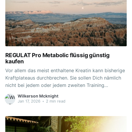
REGULAT Pro Metabolic flüssig günstig
kaufen
Vor allem das meist enthaltene Kreatin kann bisherige
Kraftplateaus durchbrechen. Sie sollen Dich nämlich
nicht bei jedem oder jedem zweiten Training
motivieren und unterstützen. Auch wenn Du Dein
Wilkerson Mcknight
Training erst abends absolvierst, solltest Du diese
Jan 17, 2026
•
2 min read
Information im Gedächtnis behalten und die
Dosierung des Trainingsboosters entsprechend
anpassen. Gemeinsam mit anderen Unternehmen