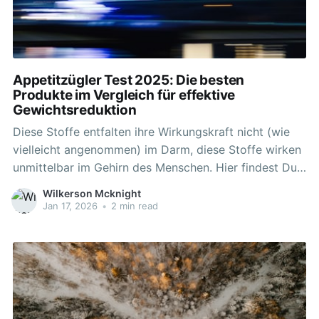
Appetitzügler Test 2025: Die besten
Produkte im Vergleich für effektive
Gewichtsreduktion
Diese Stoffe entfalten ihre Wirkungskraft nicht (wie
vielleicht angenommen) im Darm, diese Stoffe wirken
unmittelbar im Gehirn des Menschen. Hier findest Du
die besten Produkte, die Dir beim Abnehmen helfen
Wilkerson Mcknight
können. Auch sollen Appetitzügler Einfluss auf den
Jan 17, 2026
•
2 min read
Stoffwechsel haben, die Phase des Sättigungsgefühls
verlängern und Heißhungerattacken vermindern. Ein
Blick auf