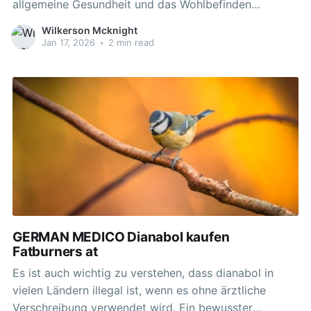
allgemeine Gesundheit und das Wohlbefinden
unterstützen. Es wird beworben, um die natürliche
Wilkerson Mcknight
Testosteronproduktion, Muskelwachstum, Energie und
Jan 17, 2026
•
2 min read
Leistungsfähigkeit zu verbessern. Diese Zutaten sollen
helfen, die Testosteronproduktion und die allgemeine
sportliche Leistung zu steigern. Testosteron-Booster
sind Nahrungsergänzungsmittel, die darauf abzielen,
die
GERMAN MEDICO Dianabol kaufen
Fatburners at
Es ist auch wichtig zu verstehen, dass dianabol in
vielen Ländern illegal ist, wenn es ohne ärztliche
Verschreibung verwendet wird. Ein bewusster