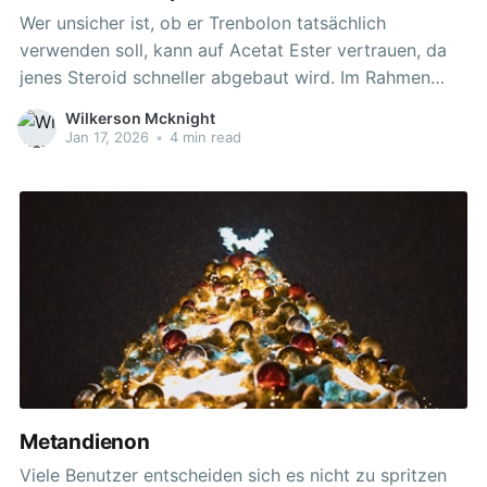
Wer unsicher ist, ob er Trenbolon tatsächlich
verwenden soll, kann auf Acetat Ester vertrauen, da
jenes Steroid schneller abgebaut wird. Im Rahmen
jener Beobachtungen, wo legitimes Trenbolon
Wilkerson Mcknight
verwendet wurde, konnten keine praktischen
Jan 17, 2026
•
4 min read
Erfahrungen beobachtet werden, sodass
nachweisbare Wirkungen auf Wassereinlagerungen
sowie Gynäkomastie dokumentiert werden konnten.
Für gewöhnlich liegt die Dosierung
Metandienon
Viele Benutzer entscheiden sich es nicht zu spritzen