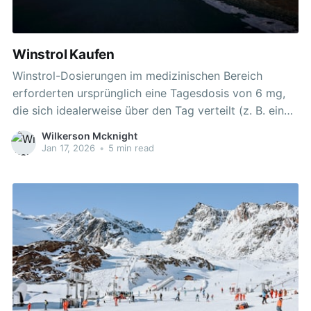
Winstrol Kaufen
Winstrol-Dosierungen im medizinischen Bereich
erforderten ursprünglich eine Tagesdosis von 6 mg,
die sich idealerweise über den Tag verteilt (z. B. eine
3-mal täglich verabreichte 2-mg-Tablette). Es wird
Wilkerson Mcknight
daher empfohlen, Winstrol, insbesondere die orale
Jan 17, 2026
•
5 min read
Variante, nicht länger als 6 – 8 Wochen auf einmal
anzuwenden. Die Verwendung eines 5-Alpha-
Reduktase (5AR) -Hemmers wie