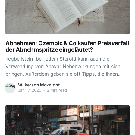
Abnehmen: Ozempic & Co kaufen Preisverfall
der Abnehmspritze eingeläutet?
hcgbeilstein bei jedem Steroid kann auch die
Verwendung von Anavar Nebenwirkungen mit sich
bringen. Außerdem geben sie oft Tipps, die Ihnen
helfen, unangenehme Nebenwirkungen und
Wilkerson Mcknight
Nebenwirkungen bei der Einnahme von Anavar zu
Jan 17, 2026
•
2 min read
vermeiden. Sie können viele wichtige und nützliche
Informationen über das Steroid-Medikament erfahren.
Um Anavar in Berlin zu kaufen,