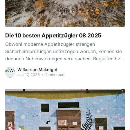
Die 10 besten Appetitzügler 08 2025
Obwohl moderne Appetitzügler strengen
Sicherheitsprüfungen unterzogen werden, können sie
dennoch Nebenwirkungen verursachen. Begleitend zur
Einnahme wird oft eine kalorienreduzierte Diät und
Wilkerson Mcknight
regelmäßige körperliche Aktivität empfohlen, um die
Jan 17, 2026
•
2 min read
Wirksamkeit der Behandlung zu maximieren. Es ist
wichtig, die empfohlene Dosis nicht zu überschreiten,
um das Risiko von Nebenwirkungen zu minimieren.
Diese Medikamente