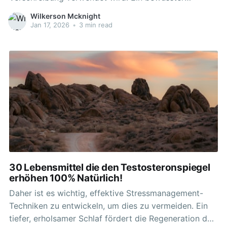
Umgang, begleitet von einer sorgfältigen Recherche,
Wilkerson Mcknight
ist unerlässlich. Die Einnahme sollte stets gut überlegt
Jan 17, 2026
•
3 min read
sein, da unerwünschte Nebenwirkungen, wie
Leberschäden, Wassereinlagerungen und hormonelle
Störungen, auftreten können. Doch bei
30 Lebensmittel die den Testosteronspiegel
erhöhen 100% Natürlich!
Daher ist es wichtig, effektive Stressmanagement-
Techniken zu entwickeln, um dies zu vermeiden. Ein
tiefer, erholsamer Schlaf fördert die Regeneration des